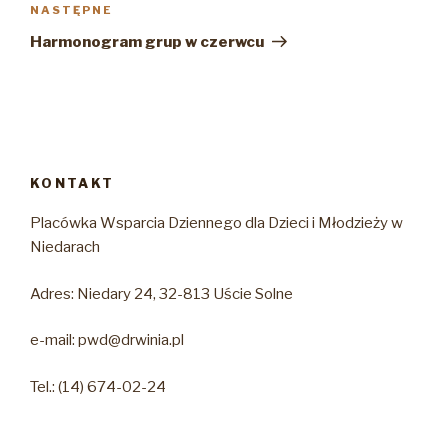
Następny
NASTĘPNE
wpis
Harmonogram grup w czerwcu
KONTAKT
Placówka Wsparcia Dziennego dla Dzieci i Młodzieży w
Niedarach
Adres: Niedary 24, 32-813 Uście Solne
e-mail: pwd@drwinia.pl
Tel.: (14) 674-02-24