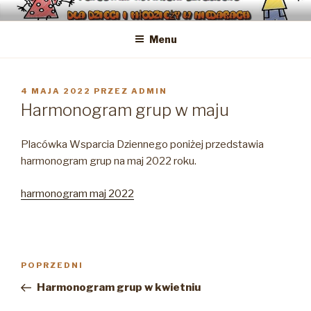
Przejdź
PLACÓWKA WSPARCIA
Placówka Wsparcia Dziennego dla dzieci i młodzieży w Niedarach
do
DZIENNEGO DLA DZIECI I
Menu
treści
MŁODZIEŻY W NIEDARACH
OPUBLIKOWANE
4 MAJA 2022
PRZEZ
ADMIN
W
Harmonogram grup w maju
Placówka Wsparcia Dziennego poniżej przedstawia
harmonogram grup na maj 2022 roku.
harmonogram maj 2022
Nawigacja
Poprzedni
POPRZEDNI
wpisu
wpis
Harmonogram grup w kwietniu