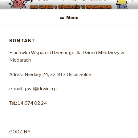
Przejdź
PLACÓWKA WSPARCIA
Placówka Wsparcia Dziennego dla dzieci i młodzieży w Niedarach
do
DZIENNEGO DLA DZIECI I
Menu
treści
MŁODZIEŻY W NIEDARACH
KONTAKT
Placówka Wsparcia Dziennego dla Dzieci i Młodzieży w
Niedarach
Adres: Niedary 24, 32-813 Uście Solne
e-mail: pwd@drwinia.pl
Tel.: 14 674 02 24
GODZINY