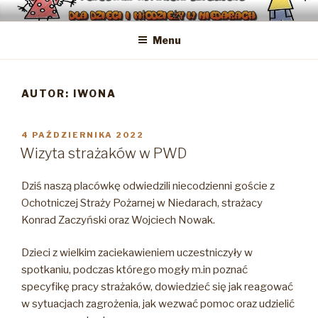
Przejdź
PLACÓWKA WSPARCIA
Placówka Wsparcia Dziennego dla dzieci i młodzieży w Niedarach
do
DZIENNEGO DLA DZIECI I
Menu
treści
MŁODZIEŻY W NIEDARACH
AUTOR:
IWONA
OPUBLIKOWANE
4 PAŹDZIERNIKA 2022
W
Wizyta strażaków w PWD
Dziś naszą placówkę odwiedzili niecodzienni goście z
Ochotniczej Straży Pożarnej w Niedarach, strażacy
Konrad Zaczyński oraz Wojciech Nowak.
Dzieci z wielkim zaciekawieniem uczestniczyły w
spotkaniu, podczas którego mogły m.in poznać
specyfikę pracy strażaków, dowiedzieć się jak reagować
w sytuacjach zagrożenia, jak wezwać pomoc oraz udzielić