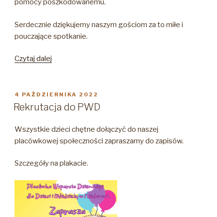
pomocy poszkodowanemu.
Serdecznie dziękujemy naszym gościom za to miłe i
pouczające spotkanie.
„Wizyta
Czytaj dalej
strażaków
w
PWD”
OPUBLIKOWANE
4 PAŹDZIERNIKA 2022
W
Rekrutacja do PWD
Wszystkie dzieci chętne dołączyć do naszej
placówkowej społeczności zapraszamy do zapisów.
Szczegóły na plakacie.