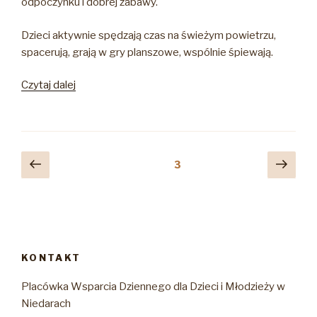
odpoczynku i dobrej zabawy.
Dzieci aktywnie spędzają czas na świeżym powietrzu,
spacerują, grają w gry planszowe, wspólnie śpiewają.
„Wakacje
Czytaj dalej
w
PWD”
Stronicowanie
Poprzednia
Nast
Strona
3
strona
stro
wpisów
KONTAKT
Placówka Wsparcia Dziennego dla Dzieci i Młodzieży w
Niedarach